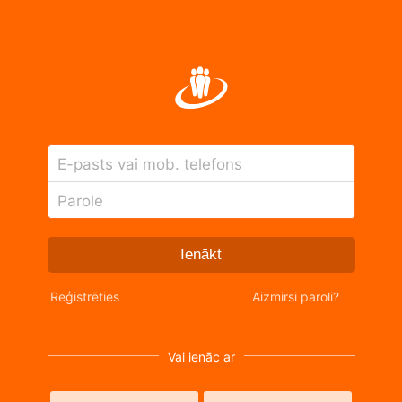
E-pasts vai mob. telefons
Parole
Ienākt
Reģistrēties
Aizmirsi paroli?
Vai ienāc ar