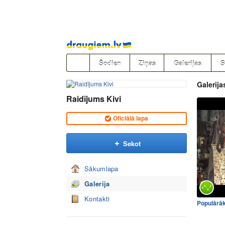
Pāriet
uz
saturu
Šodien
Ziņas
Galerijas
S
Galerija
Raidījums Kivi
Oficiālā lapa
Sekot
Sākumlapa
Galerija
Kontakti
Populārā