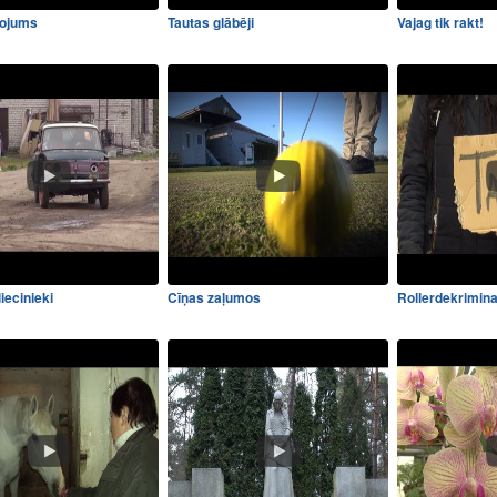
dojums
Tautas glābēji
Vajag tik rakt!
liecinieki
Cīņas zaļumos
Rollerdekrimina