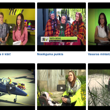
 ir klāt!
Noslēguma punkts
Vasaras miniat