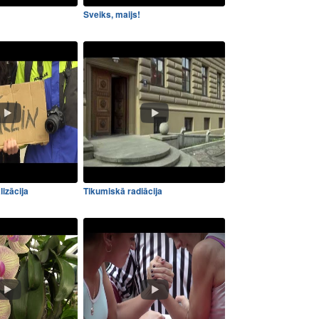
Sveiks, maijs!
lizācija
Tikumiskā radiācija