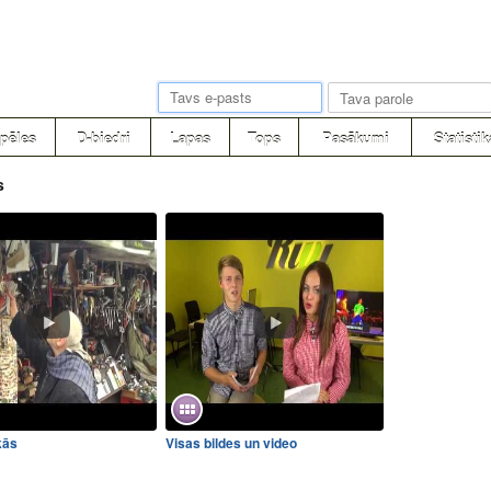
pēles
D-biedri
Lapas
Tops
Pasākumi
Statistik
s
kās
Visas bildes un video