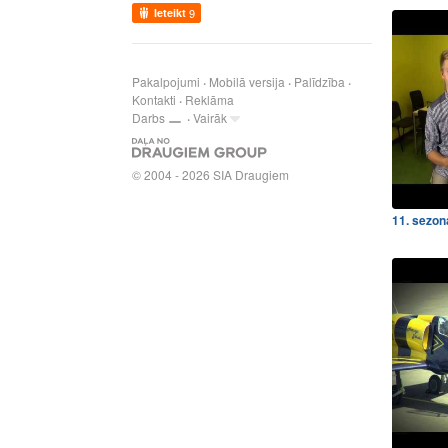
Ieteikt
9
Pakalpojumi
Mobilā versija
Palīdzība
Kontakti
Reklāma
Darbs
Vairāk
© 2004 - 2026 SIA Draugiem
11. sezona