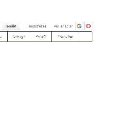
Ienākt
Reģistrēties
Vai ienāc ar
a
Draugi
Raksti
Vēstules