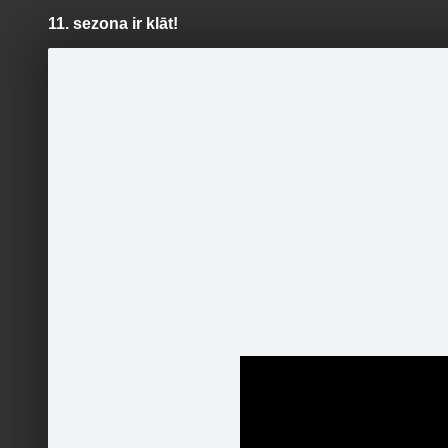
11. sezona ir klāt!
Pāriet
uz
saturu
Šodien
Ziņas
Galerijas
S
Raidījums Kivi
Oficiālā lapa
Sekot
Sākumlapa
Galerija
Kontakti