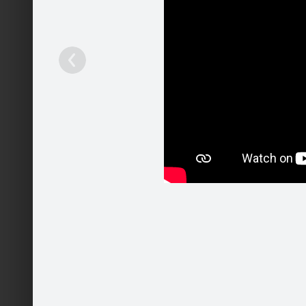
Ieteikt
9
Patīk
Pakalpojumi
Mobilā versija
Palīdzība
Kontakti
Reklāma
Darbs
Vairāk
© 2004 - 2026 SIA Draugiem