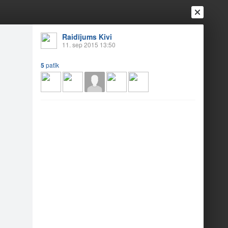
Raidījums Kivi
Ienākt
11. sep 2015 13:50
Reģistrēties
Vai ienāc ar
a
Draugi
Raksti
Vēstules
5
patīk
t!