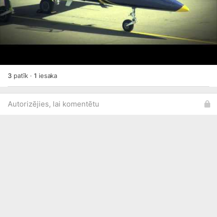
3
patīk
·
1
iesaka
Autorizējies, lai komentētu