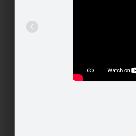
Ieteikt
9
Pakalpojumi
Mobilā versija
Palīdzība
Automašī
Kontakti
Reklāma
Darbs
Vairāk
Patīk
© 2004 - 2026 SIA Draugiem