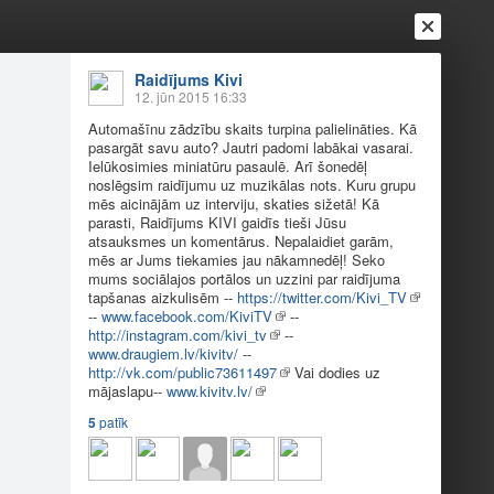
Raidījums Kivi
Ienākt
12. jūn 2015 16:33
Reģistrēties
Vai ienāc ar
Automašīnu zādzību skaits turpina palielināties. Kā
a
Draugi
Raksti
Vēstules
pasargāt savu auto? Jautri padomi labākai vasarai.
Ielūkosimies miniatūru pasaulē. Arī šonedēļ
noslēgsim raidījumu uz muzikālas nots. Kuru grupu
mēs aicinājām uz interviju, skaties sižetā! Kā
ras
parasti, Raidījums KIVI gaidīs tieši Jūsu
atsauksmes un komentārus. Nepalaidiet garām,
mēs ar Jums tiekamies jau nākamnedēļ! Seko
mums sociālajos portālos un uzzini par raidījuma
padomi labākai vasarai. Ielūkosimies miniatūru
tapšanas aizkulisēm --
https://twitter.com/Kivi_TV
ājām uz interviju, skaties sižetā! Kā parasti,
--
www.facebook.com/KiviTV
--
m, mēs ar Jums tiekamies jau nākamnedēļ! Seko
http://instagram.com/kivi_tv
--
www.draugiem.lv/kivitv/
--
http://vk.com/public73611497
Vai dodies uz
mājaslapu--
www.kivitv.lv/
5
patīk