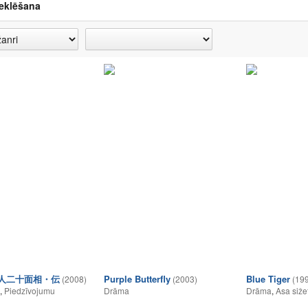
eklēšana
怪人二十面相・伝
Purple Butterfly
Blue Tiger
(2008)
(2003)
(19
,
Piedzīvojumu
Drāma
Drāma
,
Asa siže