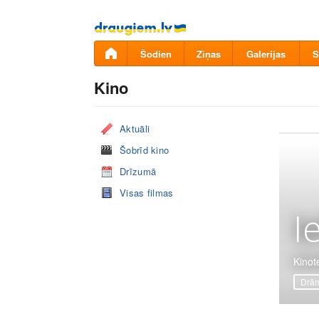
Pāriet
uz
saturu
Šodien
Ziņas
Galerijas
S
Kino
Aktuāli
Šobrīd kino
Drīzumā
Visas filmas
I
Kinote
Drā