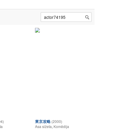
東京攻略
94)
(2000)
ta
Asa sižeta
,
Komēdija