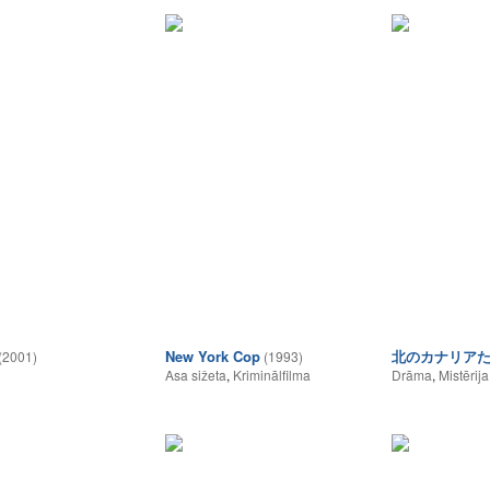
New York Cop
北のカナリア
(2001)
(1993)
Asa sižeta
,
Kriminālfilma
Drāma
,
Mistērija