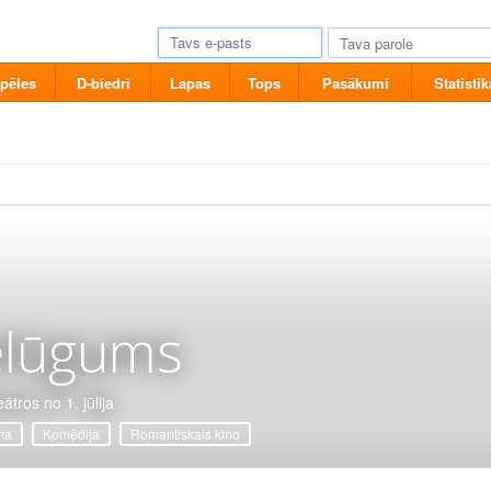
pēles
D-biedri
Lapas
Tops
Pasākumi
Statistik
elūgums
ātros no 1. jūlija
ma
Komēdija
Romantiskais kino