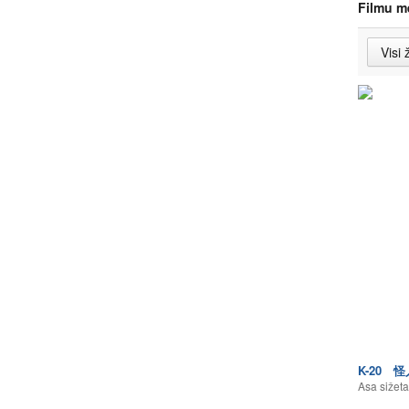
Filmu m
K-20 
Asa sižeta