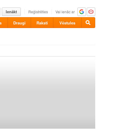
Ienākt
Reģistrēties
Vai ienāc ar
a
Draugi
Raksti
Vēstules