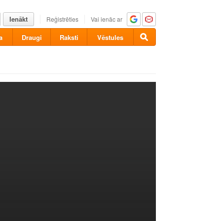
Ienākt
Reģistrēties
Vai ienāc ar
a
Draugi
Raksti
Vēstules