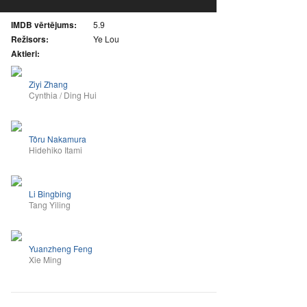
IMDB vērtējums:
5.9
Režisors:
Ye Lou
Aktieri:
Ziyi Zhang
Cynthia / Ding Hui
Tôru Nakamura
Hidehiko Itami
Li Bingbing
Tang Yiling
Yuanzheng Feng
Xie Ming