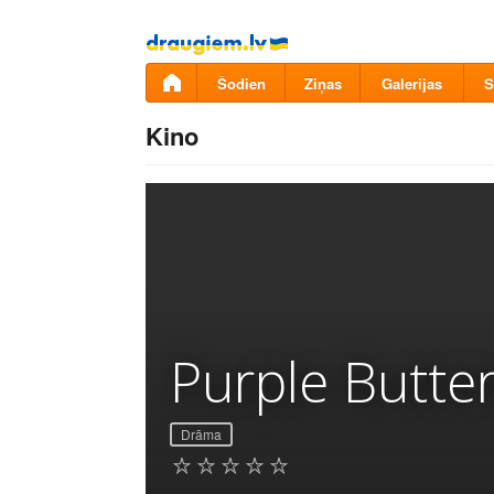
Pāriet
uz
saturu
Šodien
Ziņas
Galerijas
S
Kino
Purple Butter
Drāma