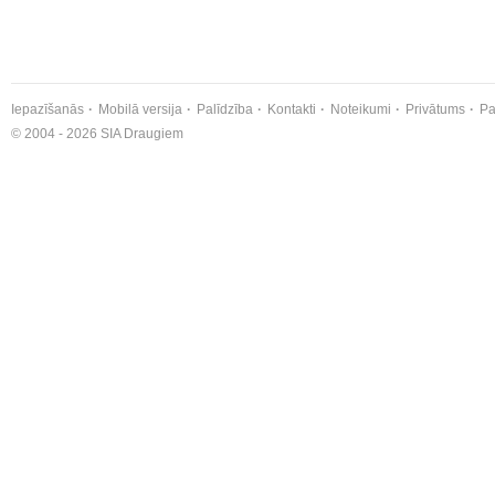
Iepazīšanās
Mobilā versija
Palīdzība
Kontakti
Noteikumi
Privātums
Pa
© 2004 - 2026 SIA Draugiem