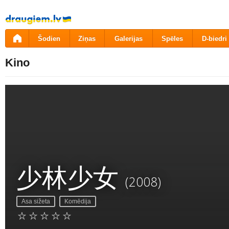
Pāriet
uz
saturu
Šodien
Ziņas
Galerijas
Spēles
D-biedri
Kino
少林少女
(2008)
Asa sižeta
Komēdija