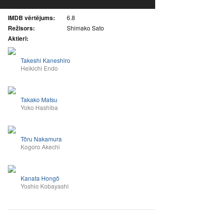
IMDB vērtējums:
6.8
Režisors:
Shimako Sato
Aktieri:
Takeshi Kaneshiro
Heikichi Endo
Takako Matsu
Yoko Hashiba
Tôru Nakamura
Kogoro Akechi
Kanata Hongô
Yoshio Kobayashi