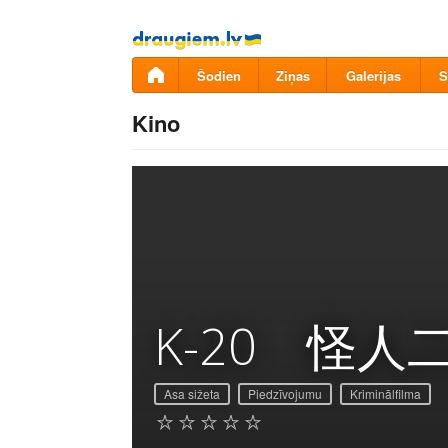
Pāriet
uz
saturu
Šodien
Ziņas
Galerijas
S
Kino
K-20 怪
Asa sižeta
Piedzīvojumu
Kriminālfilma