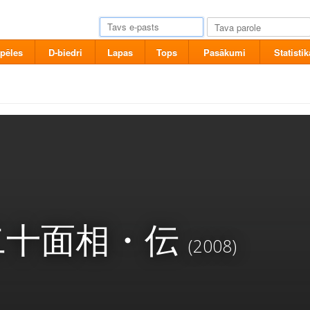
pēles
D-biedri
Lapas
Tops
Pasākumi
Statistik
人二十面相・伝
(2008)