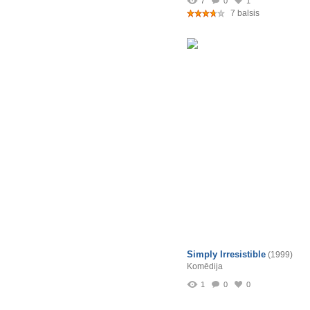
7
0
1
7 balsis
Simply Irresistible
(1999)
Komēdija
1
0
0