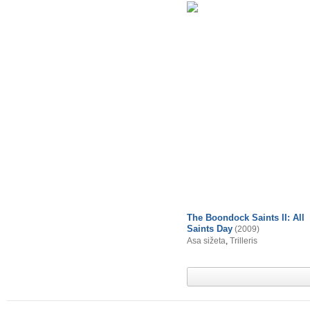
The Boondock Saints II: All
Saints Day
(2009)
Asa sižeta
,
Trilleris