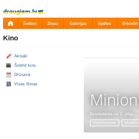
Pāriet
uz
saturu
Šodien
Ziņas
Galerijas
Spēles
D-biedri
Kino
Aktuāli
Šobrīd kino
Drīzumā
Visas filmas
Minion
Kinoteātros no 1. jūlija
Piedzīvojumu
Multfilm