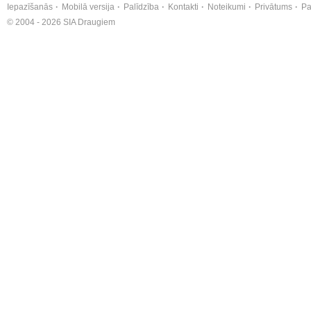
Iepazīšanās
Mobilā versija
Palīdzība
Kontakti
Noteikumi
Privātums
Pa
© 2004 - 2026 SIA Draugiem