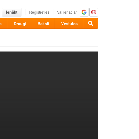
Ienākt
Reģistrēties
Vai ienāc ar
a
Draugi
Raksti
Vēstules