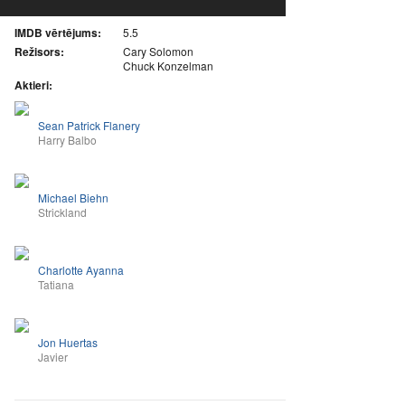
IMDB vērtējums:
5.5
Režisors:
Cary Solomon
Chuck Konzelman
Aktieri:
Sean Patrick Flanery
Harry Balbo
Michael Biehn
Strickland
Charlotte Ayanna
Tatiana
Jon Huertas
Javier