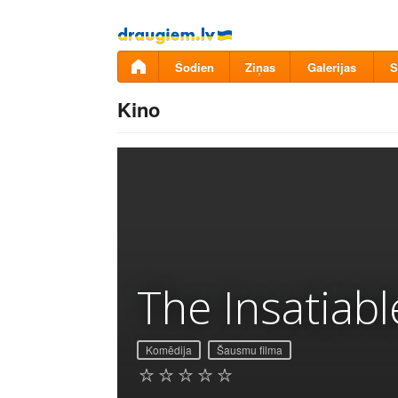
Pāriet
uz
saturu
Šodien
Ziņas
Galerijas
S
Kino
The Insatiabl
Komēdija
Šausmu filma