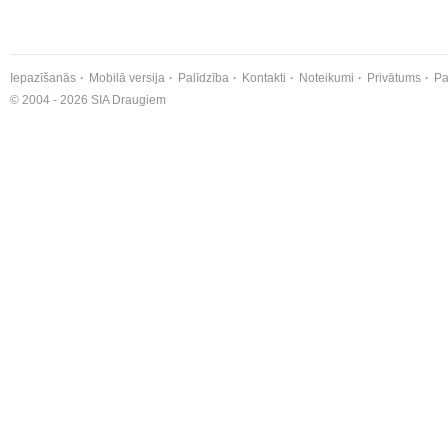
Iepazīšanās
Mobilā versija
Palīdzība
Kontakti
Noteikumi
Privātums
Pa
© 2004 - 2026 SIA Draugiem