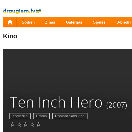
Pāriet
uz
saturu
Šodien
Ziņas
Galerijas
Spēles
D-biedri
Kino
Ten Inch Hero
(2007)
Komēdija
Drāma
Romantiskais kino