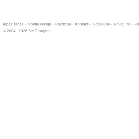
Iepazīšanās
Mobilā versija
Palīdzība
Kontakti
Noteikumi
Privātums
Pa
© 2004 - 2026 SIA Draugiem