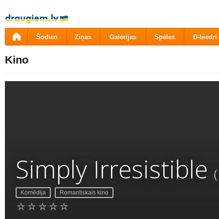
Pāriet
uz
saturu
Šodien
Ziņas
Galerijas
Spēles
D-biedri
Kino
Simply Irresistible
Komēdija
Romantiskais kino