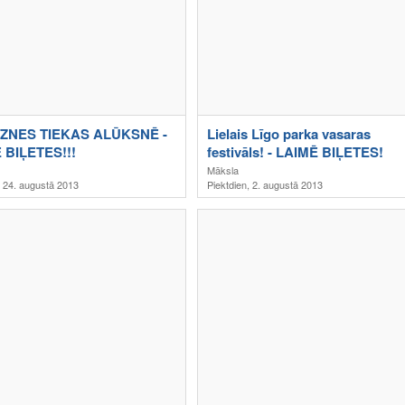
ZNES TIEKAS ALŪKSNĒ -
Lielais Līgo parka vasaras
 BIĻETES!!!
festivāls! - LAIMĒ BIĻETES!
Māksla
, 24. augustā 2013
Piektdien, 2. augustā 2013