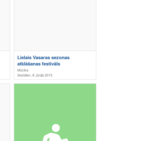
Lielais Vasaras sezonas
atklāšanas festivāls
Mūzika
Sestdien, 8. jūnijā 2013