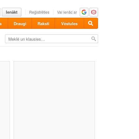
Ienākt
Reģistrēties
Vai ienāc ar
a
Draugi
Raksti
Vēstules