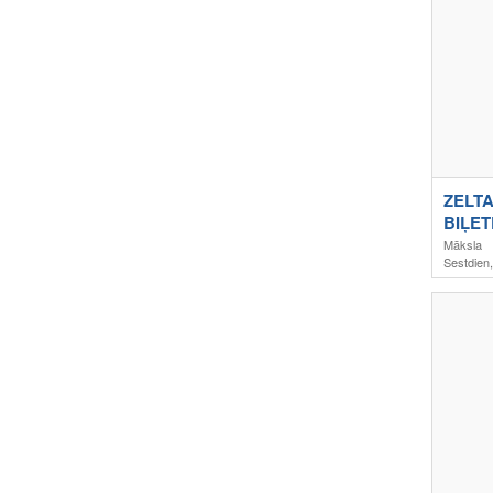
ZELTA
BIĻET
Māksla
Sestdien,