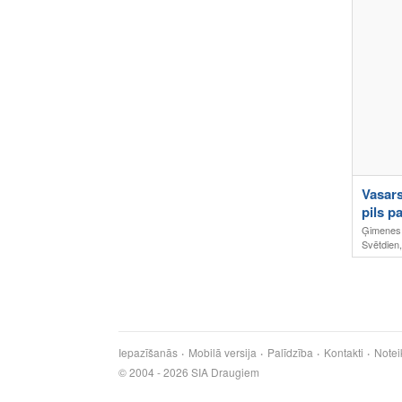
Vasars
pils p
Ģimenes
Svētdien,
Iepazīšanās
Mobilā versija
Palīdzība
Kontakti
Notei
© 2004 - 2026 SIA Draugiem