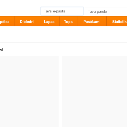
pēles
D-biedri
Lapas
Tops
Pasākumi
Statistik
mi