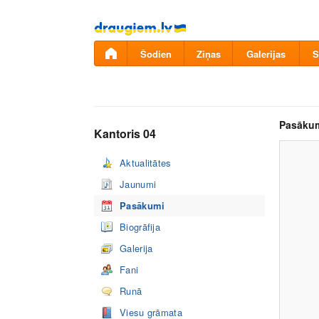
Pāriet
uz
saturu
Šodien
Ziņas
Galerijas
S
Pasāku
Kantoris 04
Aktualitātes
Jaunumi
Pasākumi
Biogrāfija
Galerija
Fani
Runā
Viesu grāmata