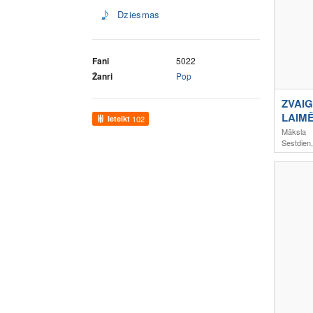
Dziesmas
Fani
5022
Žanri
Pop
ZVAIG
LAIMĒ
Ieteikt
102
Māksla
Sestdien