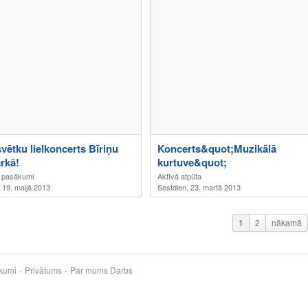
vētku lielkoncerts Bīriņu
Koncerts&quot;Muzikālā
arkā!
kurtuve&quot;
 pasākumi
Aktīvā atpūta
 19. maijā 2013
Sestdien, 23. martā 2013
1
2
nākamā
kumi
Privātums
Par mums
Darbs