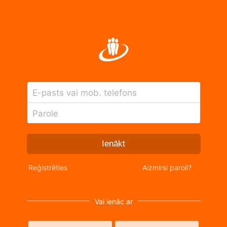
E-pasts vai mob. telefons
Parole
Ienākt
Reģistrēties
Aizmirsi paroli?
Vai ienāc ar