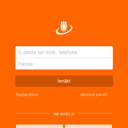
E-pasts vai mob. telefons
Parole
Ienākt
Reģistrēties
Aizmirsi paroli?
Vai ienāc ar