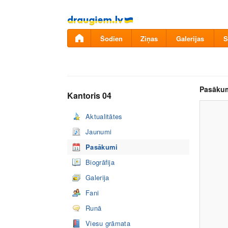
Pāriet
uz
saturu
Šodien
Ziņas
Galerijas
S
Pasāku
Kantoris 04
Aktualitātes
Jaunumi
Pasākumi
Biogrāfija
Galerija
Fani
Runā
Viesu grāmata