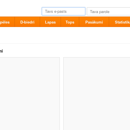
pēles
D-biedri
Lapas
Tops
Pasākumi
Statistik
mi