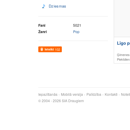
Dziesmas
Fani
5021
Žanri
Pop
Līgo p
Ieteikt
102
Ģimenes
Piektdien
Iepazīšanās
Mobilā versija
Palīdzība
Kontakti
Notei
© 2004 - 2026 SIA Draugiem