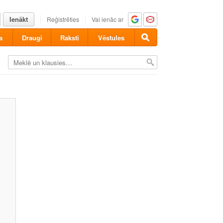
Ienākt
Reģistrēties
Vai ienāc ar
a
Draugi
Raksti
Vēstules