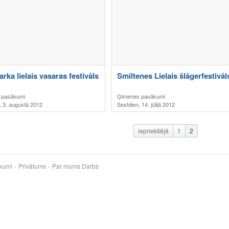
arka lielais vasaras festivāls
Smiltenes Lielais šlāgerfestivāl
 pasākumi
Ģimenes pasākumi
, 3. augustā 2012
Sestdien, 14. jūlijā 2012
iepriekšējā
1
2
kumi
Privātums
Par mums
Darbs