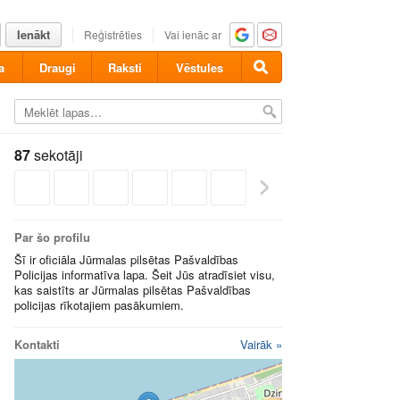
Ienākt
Reģistrēties
Vai ienāc ar
a
Draugi
Raksti
Vēstules
87
sekotāji
Par šo profilu
Šī ir oficiāla Jūrmalas pilsētas Pašvaldības
Policijas informatīva lapa. Šeit Jūs atradīsiet visu,
kas saistīts ar Jūrmalas pilsētas Pašvaldības
policijas rīkotajiem pasākumiem.
Kontakti
Vairāk »