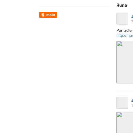
Runā
Ieteikt
7
Par izdie
http://ma
1