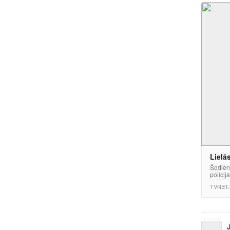
Lielās
Šodien 
policij
TVNET.