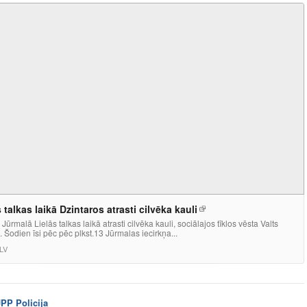
 talkas laikā Dzintaros atrasti cilvēka kauli
Jūrmalā Lielās talkas laikā atrasti cilvēka kauli, sociālajos tīklos vēsta Valts
a. Šodien īsi pēc pēc plkst.13 Jūrmalas iecirkņa...
LV
JPP Policija