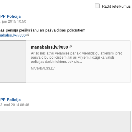
Rādīt ieteikumus
JPP Policija
. jūn 2015 10:50
nas pensiju piešķiršanu arī pašvaldības policistiem!
nabalss.lv/i/830
manabalss.lv/i/830
Ar šo iniciatīvu vēlamies panākt vienlīdzīgu attieksmi pret
pašvaldību policistiem, lai arī viņiem, līdzīgi kā valsts
policijas darbiniekiem, tiek pie...
MANABALSS.LV
JPP Policija
3. mai 2014 08:48