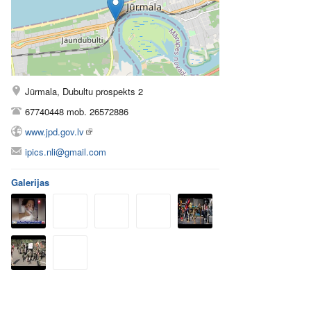
Jūrmala, Dubultu prospekts 2
67740448 mob. 26572886
www.jpd.gov.lv
ipics.nli@gmail.com
Galerijas