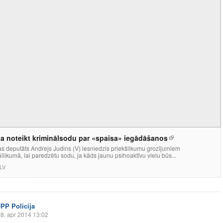
a noteikt kriminālsodu par «spaisa» iegādāšanos
s deputāts Andrejs Judins (V) iesniedzis priekšlikumu grozījumiem
llikumā, lai paredzētu sodu, ja kāds jaunu psihoaktīvu vielu būs...
LV
JPP Policija
8. apr 2014 13:02