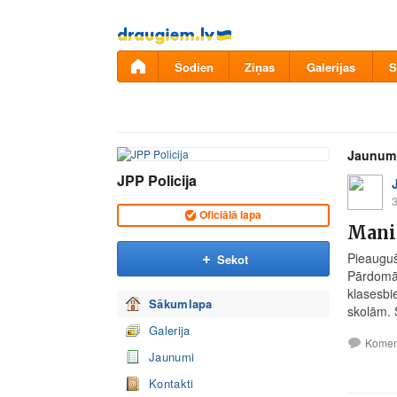
Pāriet
uz
saturu
Šodien
Ziņas
Galerijas
S
Jaunum
JPP Policija
3
Oficiālā lapa
Mani 
Pieaugušo
Sekot
Pārdomās
klasesbi
Sākumlapa
skolām. S
Galerija
Komen
Jaunumi
Kontakti