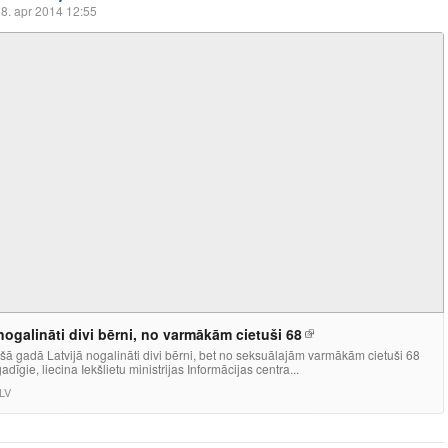
8. apr 2014 12:55
nogalināti divi bērni, no varmākām cietuši 68
ā gadā Latvijā nogalināti divi bērni, bet no seksuālajām varmākām cietuši 68
adīgie, liecina Iekšlietu ministrijas Informācijas centra...
LV