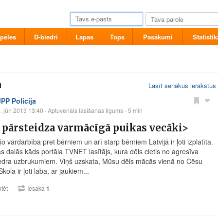
pēles
D-biedri
Lapas
Tops
Pasākumi
Statistik
i
Lasīt senākus ierakstus
JPP Policija
. jūn 2013 13:40
· Aptuvenais lasīšanas ilgums - 5 min
pārsteidza varmācīgā puikas vecāki>
 vardarbība pret bērniem un arī starp bērniem Latvijā ir ļoti izplatīta.
 dalās kāds portāla TVNET lasītājs, kura dēls cietis no agresīva
edra uzbrukumiem. Viņš uzskata, Mūsu dēls mācās vienā no Cēsu
kola ir ļoti laba, ar jaukiem...
tēt
Iesaka
1