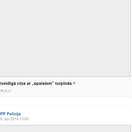
veidīgā cīņa ar „spaisiem” turpinās
ALS.LV
JPP Policija
8. apr 2014 13:03