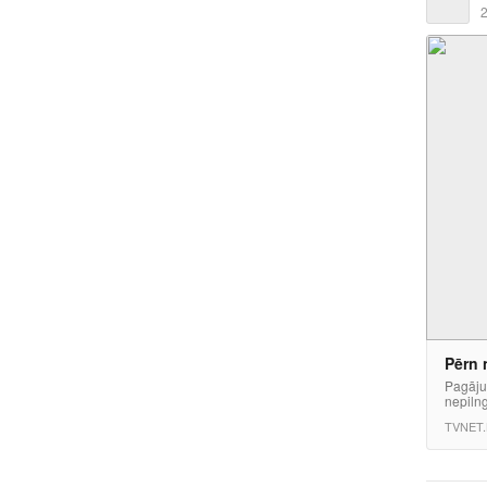
2
Pērn 
Pagājuš
nepilng
TVNET.