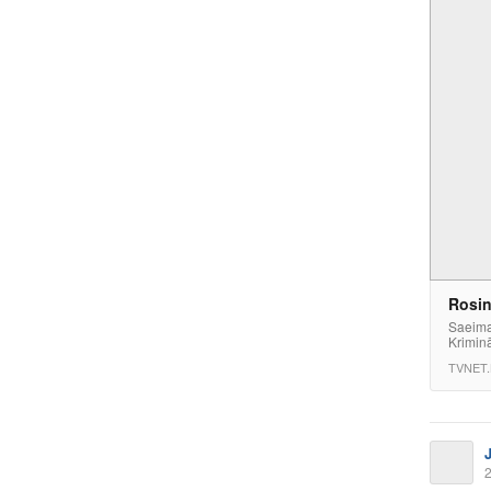
Rosin
Saeima
Kriminā
TVNET.
2