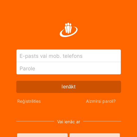
E-pasts vai mob. telefons
Parole
Ienākt
Reģistrēties
Aizmirsi paroli?
Vai ienāc ar