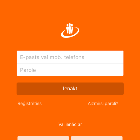
E-pasts vai mob. telefons
Parole
Ienākt
Reģistrēties
Aizmirsi paroli?
Vai ienāc ar