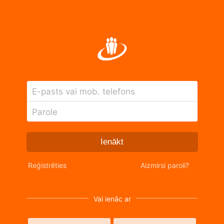
E-pasts vai mob. telefons
Parole
Ienākt
Reģistrēties
Aizmirsi paroli?
Vai ienāc ar