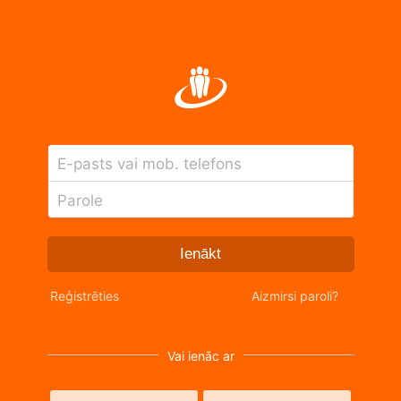
E-pasts vai mob. telefons
Parole
Ienākt
Reģistrēties
Aizmirsi paroli?
Vai ienāc ar