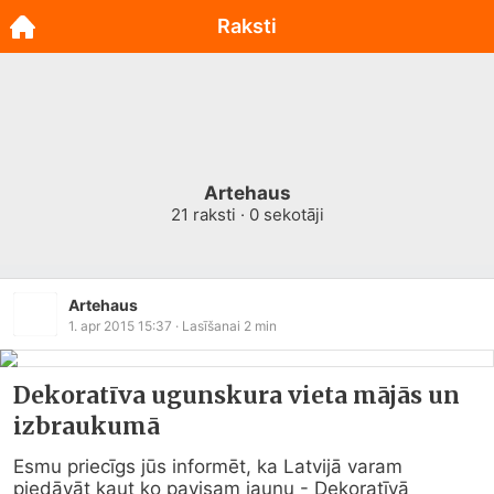
Raksti
Artehaus
21
raksti ·
0
sekotāji
Artehaus
1. apr 2015 15:37
· Lasīšanai
2
min
Dekoratīva ugunskura vieta mājās un
izbraukumā
Esmu priecīgs jūs informēt, ka Latvijā varam 
piedāvāt kaut ko pavisam jaunu - Dekoratīvā 