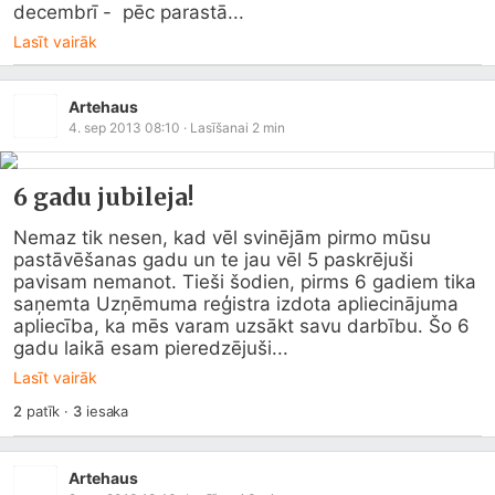
decembrī -  pēc parastā...
Lasīt vairāk
Artehaus
4. sep 2013 08:10
· Lasīšanai
2
min
6 gadu jubileja!
Nemaz tik nesen, kad vēl svinējām pirmo mūsu 
pastāvēšanas gadu un te jau vēl 5 paskrējuši 
pavisam nemanot. Tieši šodien, pirms 6 gadiem tika 
saņemta Uzņēmuma reģistra izdota apliecinājuma 
apliecība, ka mēs varam uzsākt savu darbību. Šo 6 
gadu laikā esam pieredzējuši...
Lasīt vairāk
2
patīk
·
3
iesaka
Artehaus