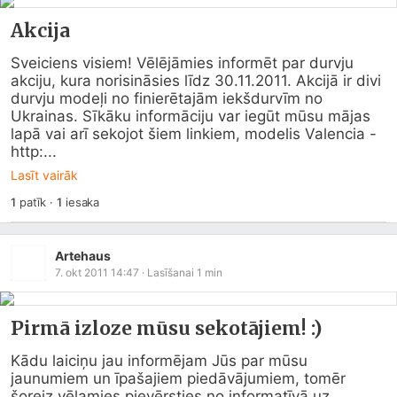
Akcija
Sveiciens visiem! Vēlējāmies informēt par durvju 
akciju, kura norisināsies līdz 30.11.2011. Akcijā ir divi 
durvju modeļi no finierētajām iekšdurvīm no 
Ukrainas. Sīkāku informāciju var iegūt mūsu mājas 
lapā vai arī sekojot šiem linkiem, modelis Valencia - 
http:...
Lasīt vairāk
1
patīk
·
1
iesaka
Artehaus
7. okt 2011 14:47
· Lasīšanai
1
min
Pirmā izloze mūsu sekotājiem! :)
Kādu laiciņu jau informējam Jūs par mūsu 
jaunumiem un īpašajiem piedāvājumiem, tomēr 
šoreiz vēlamies pievērsties no informatīvā uz 