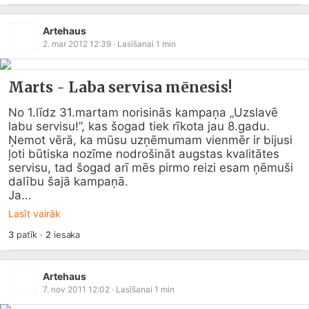
Artehaus
2. mar 2012 12:39
· Lasīšanai
1
min
Marts - Laba servisa mēnesis!
No 1.līdz 31.martam norisinās kampaņa „Uzslavē 
labu servisu!”, kas šogad tiek rīkota jau 8.gadu. 
Ņemot vērā, ka mūsu uzņēmumam vienmēr ir bijusi 
ļoti būtiska nozīme nodrošināt augstas kvalitātes 
servisu, tad šogad arī mēs pirmo reizi esam ņēmuši 
dalību šajā kampaņā.

Ja...
Lasīt vairāk
3
patīk
·
2
iesaka
Artehaus
7. nov 2011 12:02
· Lasīšanai
1
min