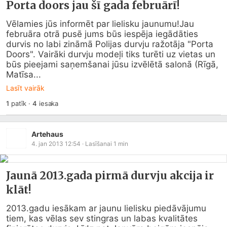
Porta doors jau šī gada februārī!
Vēlamies jūs informēt par lielisku jaunumu!Jau 
februāra otrā pusē jums būs iespēja iegādāties 
durvis no labi zināmā Polijas durvju ražotāja "Porta 
Doors". Vairāki durvju modeļi tiks turēti uz vietas un 
būs pieejami saņemšanai jūsu izvēlētā salonā (Rīgā, 
Matīsa...
Lasīt vairāk
1
patīk
·
4
iesaka
Artehaus
4. jan 2013 12:54
· Lasīšanai
1
min
Jaunā 2013.gada pirmā durvju akcija ir
klāt!
2013.gadu iesākam ar jaunu lielisku piedāvājumu 
tiem, kas vēlas sev stingras un labas kvalitātes 