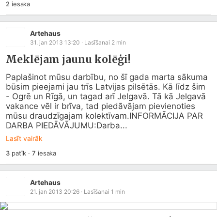
2
iesaka
Artehaus
31. jan 2013 13:20
· Lasīšanai
2
min
Meklējam jaunu kolēģi!
Paplašinot mūsu darbību, no šī gada marta sākuma 
būsim pieejami jau trīs Latvijas pilsētās. Kā līdz šim 
- Ogrē un Rīgā, un tagad arī Jelgavā. Tā kā Jelgavā 
vakance vēl ir brīva, tad piedāvājam pievienoties 
mūsu draudzīgajam kolektīvam.INFORMĀCIJA PAR 
DARBA PIEDĀVĀJUMU:Darba...
Lasīt vairāk
3
patīk
·
7
iesaka
Artehaus
21. jan 2013 20:26
· Lasīšanai
1
min