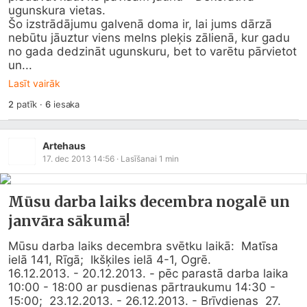
ugunskura vietas.

Šo izstrādājumu galvenā doma ir, lai jums dārzā 
nebūtu jāuztur viens melns pleķis zālienā, kur gadu 
no gada dedzināt ugunskuru, bet to varētu pārvietot 
un...
Lasīt vairāk
2
patīk
·
6
iesaka
Artehaus
17. dec 2013 14:56
· Lasīšanai
1
min
Mūsu darba laiks decembra nogalē un
janvāra sākumā!
Mūsu darba laiks decembra svētku laikā:  Matīsa 
ielā 141, Rīgā;  Ikšķiles ielā 4-1, Ogrē.

16.12.2013. - 20.12.2013. - pēc parastā darba laika 
10:00 - 18:00 ar pusdienas pārtraukumu 14:30 - 
15:00;  23.12.2013. - 26.12.2013. - Brīvdienas  27. 