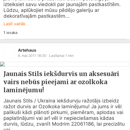
izteiksiet savu viedokli par jaunajām pastkastītēm. 
Lūdzu, aplūkojiet mūsu pēdējo galeriju ar 
dekoratīvajām pastkastēm...
Lasīt vairāk
1
iesaka
Artehaus
6. mai 2011 18:30
· Lasīšanai
1
min
Jaunais Stils iekšdurvis un aksesuāri
vairs nebūs pieejami ar ozolkoka
laminējumu!
Jaunais Stils / Ukraina iekšdurvju ražotājs izbeidz 
ražot durvis ar Ozolkoka laminējumu! Ja jums ir vēl 
palikuši kādi plānoti pirkumi, piemēram, aplodas vai 
paplatinājumi vai arī vēl ir nepieciešamas kādas 
durvis, lūdzu, zvanīt Modrim 22061186, lai precizētu 
vai...