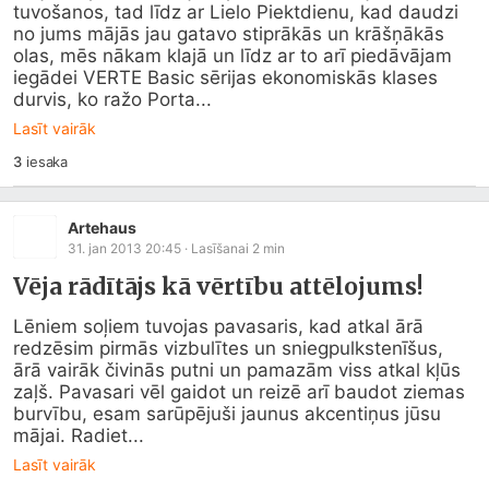
tuvošanos, tad līdz ar Lielo Piektdienu, kad daudzi 
no jums mājās jau gatavo stiprākās un krāšņākās 
olas, mēs nākam klajā un līdz ar to arī piedāvājam 
iegādei VERTE Basic sērijas ekonomiskās klases 
durvis, ko ražo Porta...
Lasīt vairāk
3
iesaka
Artehaus
31. jan 2013 20:45
· Lasīšanai
2
min
Vēja rādītājs kā vērtību attēlojums!
Lēniem soļiem tuvojas pavasaris, kad atkal ārā 
redzēsim pirmās vizbulītes un sniegpulkstenīšus, 
ārā vairāk čivinās putni un pamazām viss atkal kļūs 
zaļš. Pavasari vēl gaidot un reizē arī baudot ziemas 
burvību, esam sarūpējuši jaunus akcentiņus jūsu 
mājai. Radiet...
Lasīt vairāk