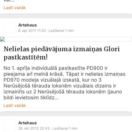
Lasīt vairāk
Artehaus
6. apr 2011 11:02
· Lasīšanai
1
min
Nelielas piedāvājuma izmaiņas Glori
pastkastītēm!
No 1. aprīļa individuālā pastkastīte PD900 ir 
pieejama arī melnā krāsā. Tāpat ir nelielas izmaiņas 
PD970 modeļa vizuālajā izskatā, kur no 3 
Nerūsējošā tērauda loksnēm vizuālais dizains ir 
izmainīts uz 2 Nerūsējošā tērauda loksnēm (jauno 
bildi ievietosim tiklīdz...
Lasīt vairāk
Artehaus
29. okt 2010 20:43
· Lasīšanai
1
min