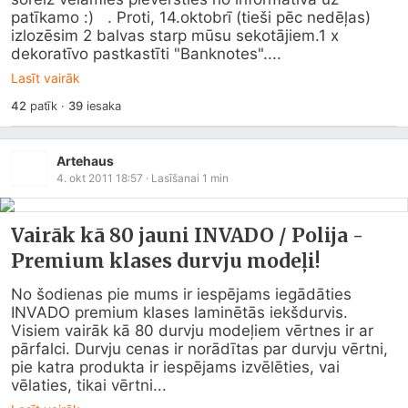
patīkamo :)   . Proti, 14.oktobrī (tieši pēc nedēļas) 
izlozēsim 2 balvas starp mūsu sekotājiem.1 x 
dekoratīvo pastkastīti "Banknotes"....
Lasīt vairāk
42
patīk
·
39
iesaka
Artehaus
4. okt 2011 18:57
· Lasīšanai
1
min
Vairāk kā 80 jauni INVADO / Polija -
Premium klases durvju modeļi!
No šodienas pie mums ir iespējams iegādāties 
INVADO premium klases laminētās iekšdurvis. 
Visiem vairāk kā 80 durvju modeļiem vērtnes ir ar 
pārfalci. Durvju cenas ir norādītas par durvju vērtni, 
pie katra produkta ir iespējams izvēlēties, vai 
vēlaties, tikai vērtni...