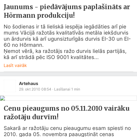
Jaunums - piedāvājums paplašināts ar
Hõrmann produkciju!
No šodienas ir tā lieliskā iespēja iegādāties arī pie 
mums Vācijā ražotās kvalitatīvās metāla iekšdurvis 
un ārdurvis kā arī ugunsizturīgās durvis EI-30 un EI-
60 no Hõrmann.

Ņemot vērā, ka ražotājs ražo durvis lielās partijās, 
kā arī strādā pēc ISO 9001 kvalitātes...
Lasīt vairāk
Artehaus
29. okt 2010 08:54
· Lasīšanai
1
min
Cenu pieaugums no 05.11.2010 vairāku
ražotāju durvīm!
Sakarā ar ražotāju cenu pieaugumu esam spiesti no 
2010. gada 05. novembra paaugstināt cenas 