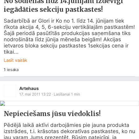
No šodienas līdz 14.jūnijam izdevīgi
iegādāties sekciju pastkastes!
Sadarbībā ar Glori ir Ko no 1. līdz 14. jūnijam tiek 
rīkota akcija 4, 5, 6-sekciju vertikālajām pastkastēm! 
Šajā periodā pasūtītās produkcijas saņemšana tiks 
nodrošināta līdz jūnija mēneša beigām! Akcijas 
ietvaros bloka sekciju pastkastes 1sekcijas cena ir 
tikai...
Lasīt vairāk
1
iesaka
Artehaus
17. mai 2011 13:22
· Lasīšanai
1
min
Nepieciešams jūsu viedoklis!
Pēdējā laikā aktīvi darbojāmies pie jauna produkta 
izstrādes, t.i. krāsotas dekoratīvas pastkastes, ko nu 
jau varam Jums prezentēt. Būsim pateicīgi, ja 