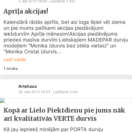
2. apr 2013 18:46
· Lasīšanai
3
min
Aprīļa akcijas!
Kalendārā rādās aprīlis, bet aiz loga šķiet vēl ziema 
un pie mums patīkami akcijas piedāvājumi 
iekšdurvīm Aprīļa mēnesim!Akcijas piedāvājums 
priedes masīva durvīm:Lieliskajiem MADEPAR durvju 
modeļiem "Monika (durvis bez stikla vietas)" un 
"Monika Cristal (durvis...
Lasīt vairāk
1
iesaka
Artehaus
29. mar 2013 13:03
· Lasīšanai
2
min
Kopā ar Lielo Piektdienu pie jums nāk
arī kvalitatīvās VERTE durvis
Kā jau iepriekš minējām par PORTA durvju 