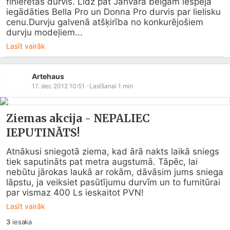
finierētas durvis. Līdz pat Janvāra beigām iespēja 
iegādāties Bella Pro un Donna Pro durvis par lielisku 
cenu.Durvju galvenā atšķirība no konkurējošiem 
durvju modeļiem...
Lasīt vairāk
Artehaus
17. dec 2012 10:51
· Lasīšanai
1
min
Ziemas akcija - NEPALIEC
IEPUTINĀTS!
Atnākusi sniegotā ziema, kad ārā nakts laikā sniegs 
tiek saputināts pat metra augstumā. Tāpēc, lai 
nebūtu jārokas laukā ar rokām, dāvāsim jums sniega 
lāpstu, ja veiksiet pasūtījumu durvīm un to furnitūrai 
par vismaz 400 Ls ieskaitot PVN!
Lasīt vairāk
3
iesaka