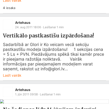
Lasīt vairāk
4
iesaka
Artehaus
24. aug 2011 18:06
· Lasīšanai
1
min
Vertikālo pastkastīšu izpārdošana!
Sadarbībā ar Glori ir Ko veicam vecā sekciju 
pastkastīšu modeļa izpārdošanu!     1 sekcijas cena 
= 5 Ls + PVN. Piedāvājums spēkā tikai kamēr prece 
ir pieejama ražotāja noliktavā.       Vairāk 
informācijas par pieejamajiem modeļiem varat 
saņemt, rakstot uz info@
glori.lv
...
Lasīt vairāk
Artehaus
1. jūn 2011 09:58
· Lasīšanai
1
min