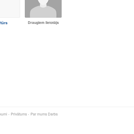
tūrs
Draugiem lietotājs
kumi
Privātums
Par mums
Darbs