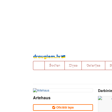
Pāriet
uz
saturu
Šodien
Ziņas
Galerijas
S
Darbinie
Artehaus
Oficiālā lapa