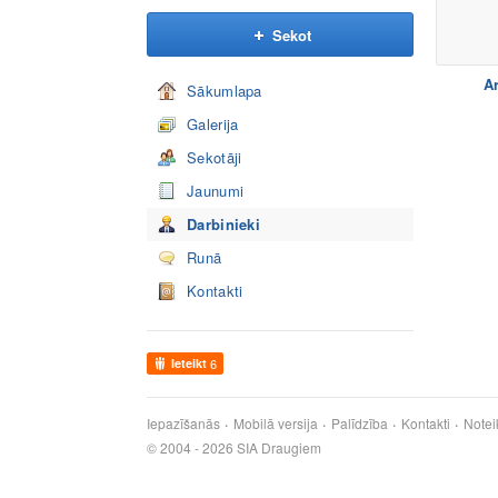
Sekot
Ar
Sākumlapa
Galerija
Sekotāji
Jaunumi
Darbinieki
Runā
Kontakti
Ieteikt
6
Iepazīšanās
Mobilā versija
Palīdzība
Kontakti
Notei
© 2004 - 2026 SIA Draugiem