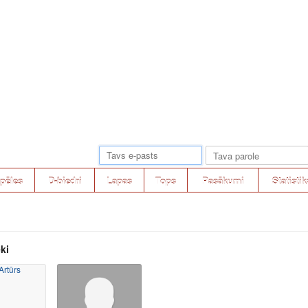
pēles
D-biedri
Lapas
Tops
Pasākumi
Statistik
ki