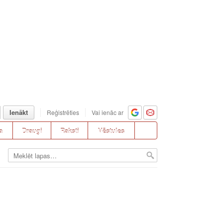
Ienākt
Reģistrēties
Vai ienāc ar
a
Draugi
Raksti
Vēstules