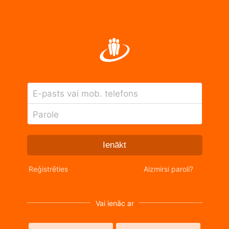
E-pasts vai mob. telefons
Parole
Ienākt
Reģistrēties
Aizmirsi paroli?
Vai ienāc ar