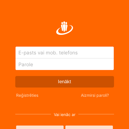
E-pasts vai mob. telefons
Parole
Ienākt
Reģistrēties
Aizmirsi paroli?
Vai ienāc ar