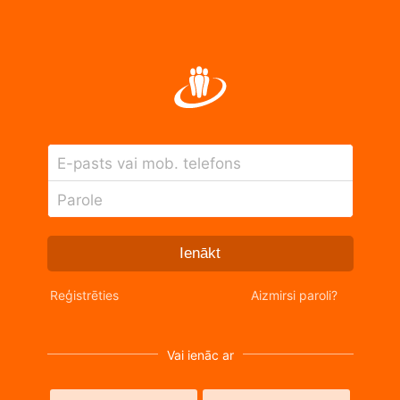
E-pasts vai mob. telefons
Parole
Ienākt
Reģistrēties
Aizmirsi paroli?
Vai ienāc ar