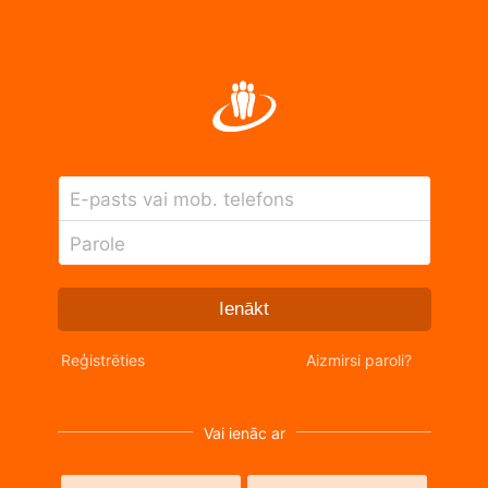
E-pasts vai mob. telefons
Parole
Ienākt
Reģistrēties
Aizmirsi paroli?
Vai ienāc ar