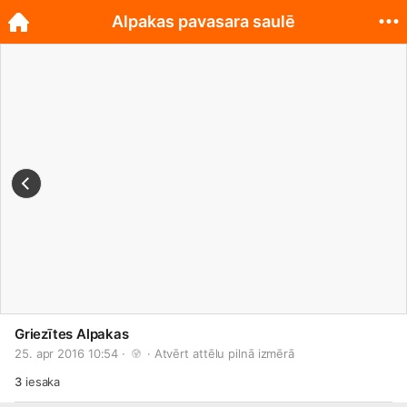
Alpakas pavasara saulē
Griezītes Alpakas
25. apr 2016 10:54 · 
 · 
Atvērt attēlu pilnā izmērā
3
iesaka