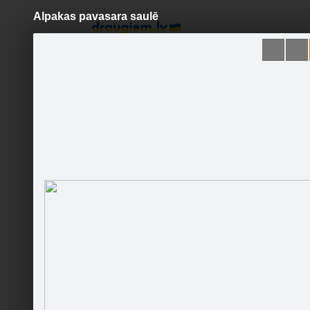
Alpakas pavasara saulē
Pāriet
uz
saturu
Šodien
Ziņas
Galerijas
S
Griezītes Alpakas
Sekot
Sākumlapa
Galerija
Jaunumi
Kontakti
Ieteikt
3