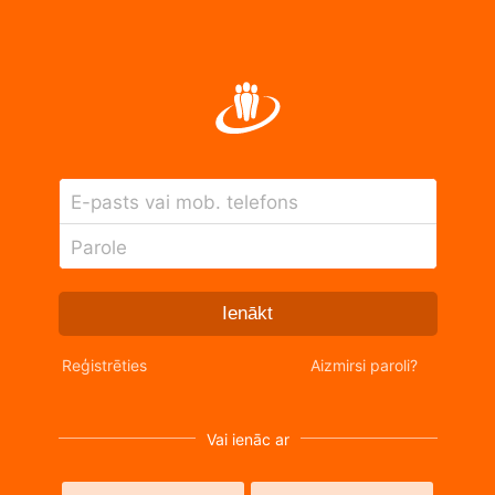
E-pasts vai mob. telefons
Parole
Ienākt
Reģistrēties
Aizmirsi paroli?
Vai ienāc ar