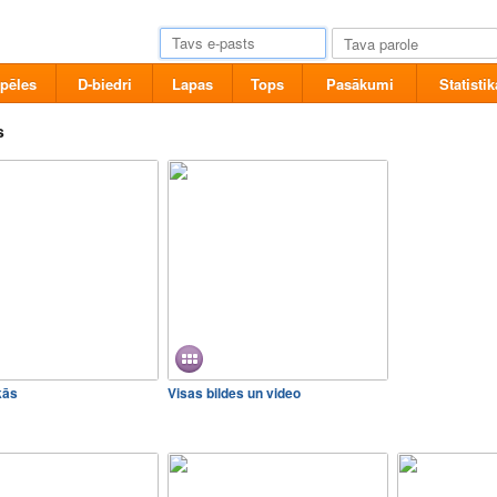
pēles
D-biedri
Lapas
Tops
Pasākumi
Statistik
s
kās
Visas bildes un video