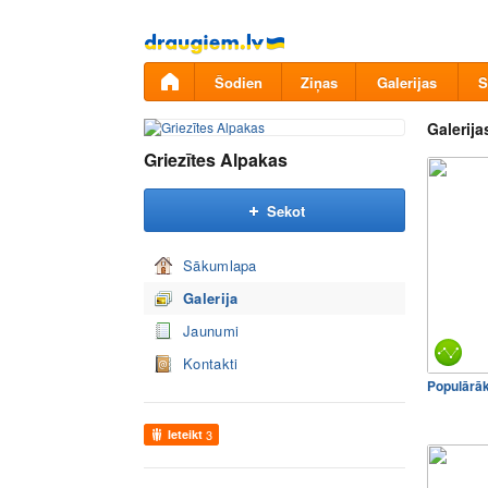
Pāriet
uz
saturu
Šodien
Ziņas
Galerijas
S
Galerija
Griezītes Alpakas
Sekot
Sākumlapa
Galerija
Jaunumi
Kontakti
Populārā
Ieteikt
3