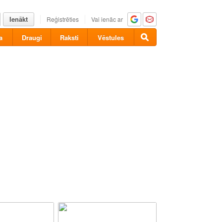
Ienākt
Reģistrēties
Vai ienāc ar
a
Draugi
Raksti
Vēstules