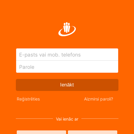
E-pasts vai mob. telefons
Parole
Ienākt
Reģistrēties
Aizmirsi paroli?
Vai ienāc ar