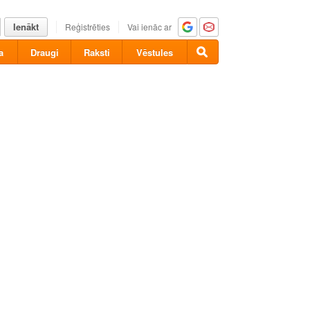
Ienākt
Reģistrēties
Vai ienāc ar
a
Draugi
Raksti
Vēstules