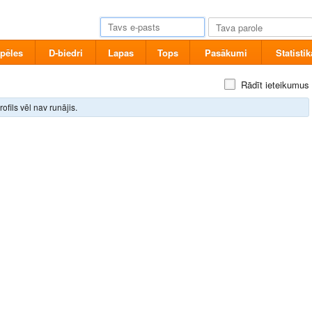
pēles
D-biedri
Lapas
Tops
Pasākumi
Statistik
Rādīt ieteikumus
rofils vēl nav runājis.