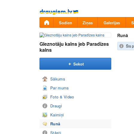
Pāriet
uz
saturu
Šodien
Ziņas
Galerijas
S
Runā
Gleznotāju kalns jeb Paradīzes
Šis p
kalns
Sekot
Sākums
Par mums
Foto & Video
Draugi
Kaimiņi
Runā
Stāsti