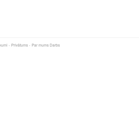
kumi
Privātums
Par mums
Darbs