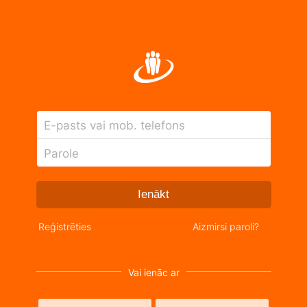
E-pasts vai mob. telefons
Parole
Ienākt
Reģistrēties
Aizmirsi paroli?
Vai ienāc ar