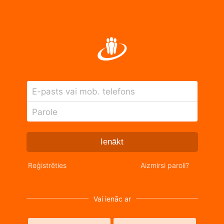
E-pasts vai mob. telefons
Parole
Ienākt
Reģistrēties
Aizmirsi paroli?
Vai ienāc ar