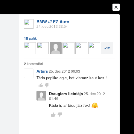
BMW /// EZ Auto
24. dec 2012 23:54
18
patīk
+12
2
komentāri
Artūrs
25. dec 2012 00:03
Tāda paplika egle, bet vismaz kaut kas !
Ienākt
Reģistrēties
Vai ienāc ar
Draugiem lietotājs
25. dec 2012
a
Draugi
Raksti
Vēstules
01:46
Kāda ir, ar tādu jāiztiek!
ums un Jums!