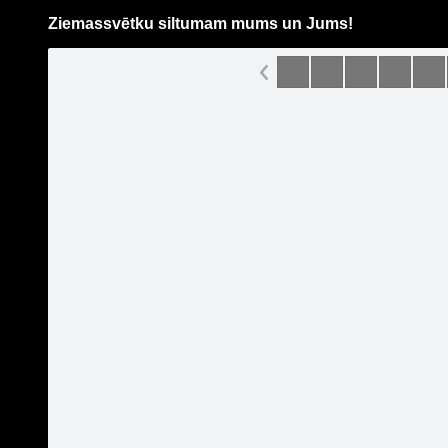
Ziemassvētku siltumam mums un Jums!
Pāriet
uz
saturu
Šodien
Ziņas
Galerijas
S
BMW /// EZ Auto
Oficiālā lapa