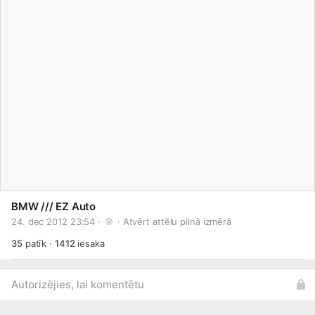
BMW /// EZ Auto
24. dec 2012 23:54 · 
 · 
Atvērt attēlu pilnā izmērā
35
patīk
·
1412
iesaka
Autorizējies, lai komentētu