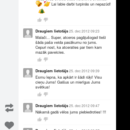
Lai labie darbi turpinās un nepazūd!
Draugiem lietotājs
25. dec 2012 09:23
Malači... Super, atceros pagājušogad tieši
šāda paša veida pasākumu no jums.
Cepuri nost, ka atceraties par tiem kam
18
11
mazāk paveicies.
Draugiem lietotājs
25. dec 2012 09:39
Esmu lepna, ka apkārt ir šādi rūķi! Visu
cieņu Jums! Gaišus un mierīgus Jums
svētkus!
Draugiem lietotājs
25. dec 2012 09:47
11
2
Nākamā gadā vēlos jums piebiedroties! !!!