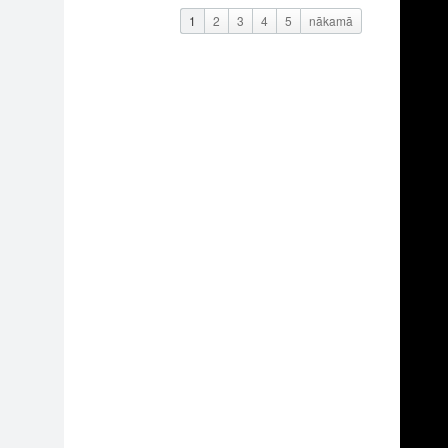
1
2
3
4
5
nākamā
6
23
12
12