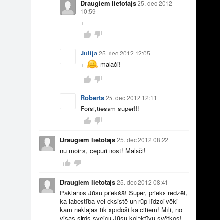
Draugiem lietotājs
25. dec 2012
10:59
+
Jūlija
25. dec 2012 12:05
+
malači!
2
17
Roberts
25. dec 2012 12:11
Forsi,tiesam super!!!
Draugiem lietotājs
25. dec 2012 08:22
nu moins, cepuri nost! Malači!
Draugiem lietotājs
25. dec 2012 08:41
Paklanos Jūsu priekšā! Super, prieks redzēt,
20
1
ka labestība vel eksistē un rūp līdzcilvēki
kam neklājās tik spīdoši kā citiem! Mīļi, no
visas sirds sveicu Jūsu kolektīvu svētkos!