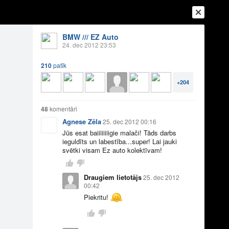
BMW /// EZ Auto
24. dec 2012 23:53
210
patīk
+204
48
komentāri
Agnese Zēla
25. dec 2012 00:16
Jūs esat baiiiiiiiigie malači! Tāds darbs
ieguldīts un labestība...super! Lai jauki
Ienākt
Reģistrēties
Vai ienāc ar
svētki visam Ez auto kolektīvam!
a
Draugi
Raksti
Vēstules
Draugiem lietotājs
25. dec 2012
00:42
Piekritu!
ums un Jums!