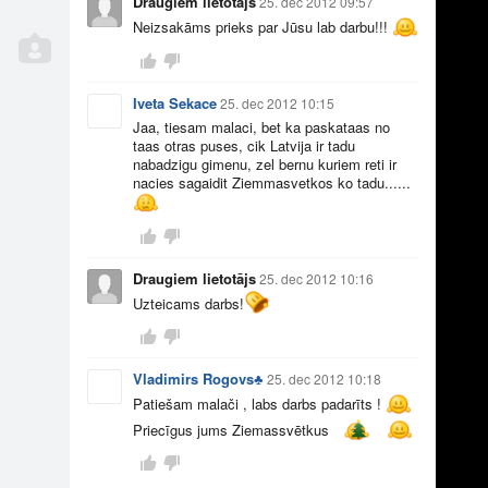
Draugiem lietotājs
25. dec 2012 09:57
Neizsakāms prieks par Jūsu lab darbu!!!
Iveta Sekace
25. dec 2012 10:15
Jaa, tiesam malaci, bet ka paskataas no
9
1
taas otras puses, cik Latvija ir tadu
nabadzigu gimenu, zel bernu kuriem reti ir
nacies sagaidit Ziemmasvetkos ko tadu......
Draugiem lietotājs
25. dec 2012 10:16
Uzteicams darbs!
22
1
Vladimirs Rogovs♣
25. dec 2012 10:18
Patiešam malači , labs darbs padarīts !
Priecīgus jums Ziemassvētkus