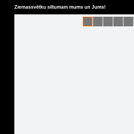
Ziemassvētku siltumam mums un Jums!
Pāriet
uz
saturu
Šodien
Ziņas
Galerijas
S
BMW /// EZ Auto
Oficiālā lapa