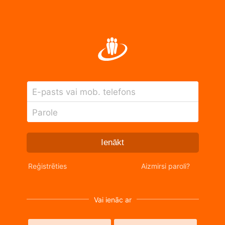
E-pasts vai mob. telefons
Parole
Ienākt
Reģistrēties
Aizmirsi paroli?
Vai ienāc ar