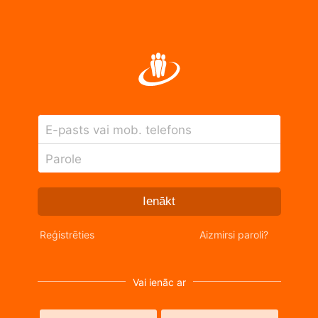
E-pasts vai mob. telefons
Parole
Ienākt
Reģistrēties
Aizmirsi paroli?
Vai ienāc ar