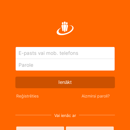
E-pasts vai mob. telefons
Parole
Ienākt
Reģistrēties
Aizmirsi paroli?
Vai ienāc ar