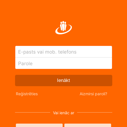
E-pasts vai mob. telefons
Parole
Ienākt
Reģistrēties
Aizmirsi paroli?
Vai ienāc ar