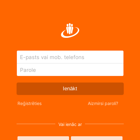
E-pasts vai mob. telefons
Parole
Ienākt
Reģistrēties
Aizmirsi paroli?
Vai ienāc ar