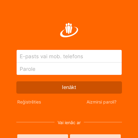
E-pasts vai mob. telefons
Parole
Ienākt
Reģistrēties
Aizmirsi paroli?
Vai ienāc ar