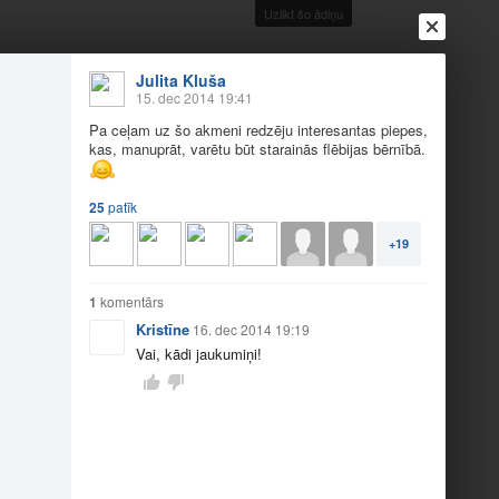
Uzlikt šo ādiņu
Julita Kluša
15. dec 2014 19:41
Pa ceļam uz šo akmeni redzēju interesantas piepes,
kas, manuprāt, varētu būt starainās flēbijas bērnībā.
25
patīk
+19
Ienākt
Reģistrēties
Vai ienāc ar
1
komentārs
a
Draugi
Raksti
Vēstules
Kristīne
16. dec 2014 19:19
Vai, kādi jaukumiņi!