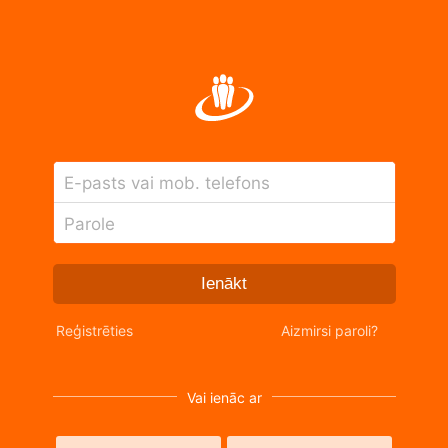
E-pasts vai mob. telefons
Parole
Ienākt
Reģistrēties
Aizmirsi paroli?
Vai ienāc ar