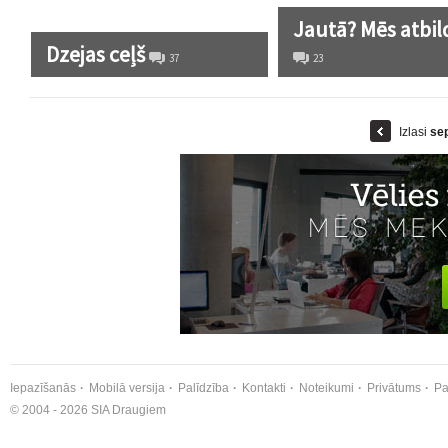
Jautā? Mēs atbi
Dzejas ceļš
37
23
Izlasi
se
Iepazīšanās
Mobilā versija
Palīdzība
Kontakti
Noteikumi
Privātums
Pa
© 2004 - 2026 SIA Draugiem