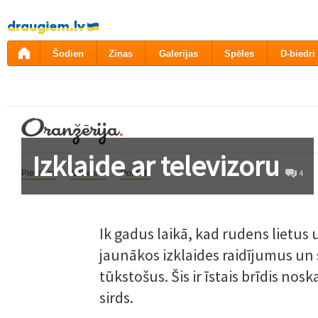
Pāriet
uz
saturu
Šodien
Ziņas
Galerijas
Spēles
D-biedri
Izklaide ar televizoru
Pieredze
Notikums
Portrets
4
Ik gadus laikā, kad rudens lietus 
jaunākos izklaides raidījumus un s
tūkstošus. Šis ir īstais brīdis nos
sirds.