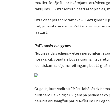
mazliet šokējoši – ar ievērojamu atrāvienu ga
raidījums "Ekstrasensu cīņas"! Attopieties, mī
Otrā vieta jau saprotamāka – "Gāzi grīdā" ir p
tad, ja neinteresē auto. Vēl kāda zīmīga tende
jāatzīst.
Patīkamās zvaigznes
Nu, un saldais ēdiens – ētera personības, zvaigz
nosaka, cik populārs būs raidījums. Tā vārētu 
identiskam raidījumu reitingam, bet tā gluži n
Grigalis, kura vadītais "Mūsu labākās dziesma
pildspalvu laika ziņās. Viņam pa pēdām seko po
palaidis arī zvaigžņu pārīti Rešetins un Legan