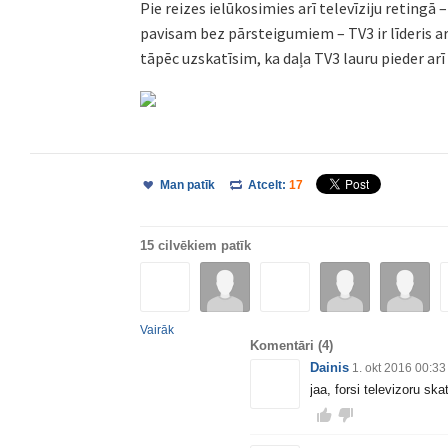
Pie reizes ielūkosimies arī televīziju retingā 
pavisam bez pārsteigumiem – TV3 ir līderis ar 
tāpēc uzskatīsim, ka daļa TV3 lauru pieder ar
Man patīk
Atcelt:
17
15 cilvēkiem patīk
Vairāk
Komentāri
(4)
Dainis
1. okt 2016 00:33
jaa, forsi televizoru ska