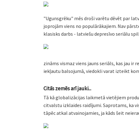
"Ugunsgrēku" mēs droši varētu dēvēt par latvieš
joprojām viens no populārākajiem. Nav pārstei
klasisks darbs - latviešu depresīvo seriālu sp
zināms vismaz viens jauns seriāls, kas jau ir
r
iekļautu balsojumā, viedokli varat izteikt ko
Citās zemēs arī jauki...
Tā kā globalizācijas laikmetā vietējiem prod
citvalstu izklaides raidījumi. Saprotams, ka 
tāpēc atkal atvainojamies, ja kāds šeit neier