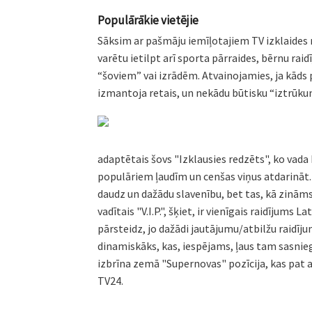
Populārākie vietējie
Sāksim ar pašmāju iemīļotajiem TV izklaides r
varētu ietilpt arī sporta pārraides, bērnu rai
“šoviem” vai izrādēm. Atvainojamies, ja kāds 
izmantoja retais, un nekādu būtisku “iztrūku
adaptētais šovs "Izklausies redzēts", ko vada 
populāriem ļaudīm un cenšas viņus atdarināt. T
daudz un dažādu slavenību, bet tas, kā zināms,
vadītais "V.I.P.", šķiet, ir vienīgais raidījums
pārsteidz, jo dažādi jautājumu/atbilžu raidījum
dinamiskāks, kas, iespējams, ļaus tam sasnieg
izbrīna zemā "Supernovas" pozīcija, kas pat at
TV24.