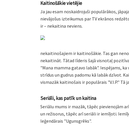
Kaitinošākie vietējie
Ja jau esam noskaidrojuši populārākos, jāpajau
nievājošus izteikumus par TV ekrānos redzēto.
ir – nekaitina neviens.
nekaitinošajiem ir kaitinošākie.
Tas gan nenozī
nekaitināt. Tātad līderis šajā visnotaļ pozit
"Mana mamma gatavo labāk". Iespējams, ka vi
strīdus un gudrus padomu kā labāk dzīvot. Kait
vismazāk kaitinošais ir populārais "V.I.P." Tā j
Seriāli, kas patīk un kaitina
Seriālu mums ir mazāk, tāpēc pievienojām arī t
un režisorus, tāpēc arī seriāli ir iemīļoti. Ie
leģendārais "Ugunsgrēks".