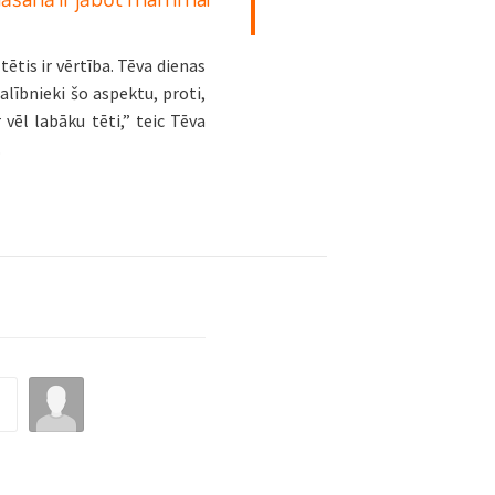
tis ir vērtība. Tēva dienas
alībnieki šo aspektu, proti,
vēl labāku tēti,” teic Tēva
.