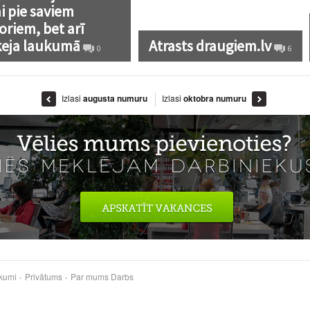
ai pie saviem
oriem, bet arī
eja laukumā
Atrasts draugiem.lv
0
6
Izlasi
augusta numuru
Izlasi
oktobra numuru
kumi
Privātums
Par mums
Darbs