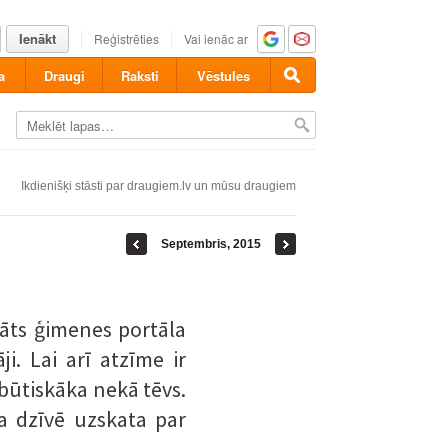
Ienākt
Reģistrēties
Vai ienāc ar
a
Draugi
Raksti
Vēstules
Ikdienišķi stāsti par draugiem.lv un mūsu draugiem
Septembris, 2015
ināts ģimenes portāla
i. Lai arī atzīme ir
r būtiskāka nekā tēvs.
a dzīvē uzskata par