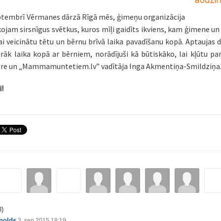
eptembrī Vērmanes dārzā Rīgā mēs, ģimeņu organizācija
am sirsnīgus svētkus, kuros mīļi gaidīts ikviens, kam ģimene un tē
lai veicinātu tētu un bērnu brīvā laika pavadīšanu kopā. Aptaujas d
rāk laika kopā ar bērniem, norādījuši kā būtiskāko, lai kļūtu par 
tore un „Mammamuntetiem.lv” vadītāja Inga Akmentiņa-Smildziņa
i!
3)
nolds
3. sep 2015 18:19