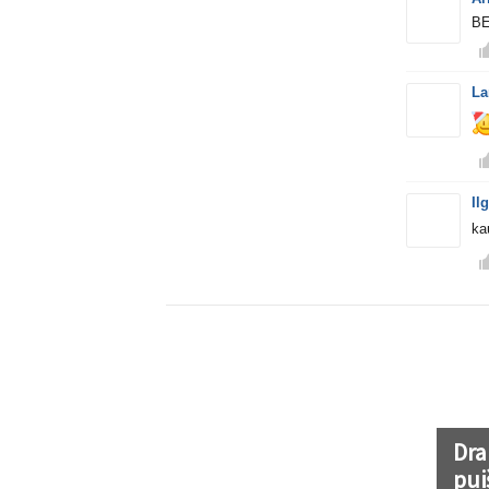
BE
La
Il
ka
Dra
pui