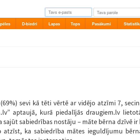
pēles
D-biedri
Lapas
Tops
Pasākumi
Statistik
 (69%) sevi kā tēti vērtē ar vidējo atzīmi 7, sec
 aptaujā, kurā piedalījās draugiem.lv lietotāj
 ka sajūt sabiedrības nostāju – māte bērna dzīvē i
 atzīst, ka sabiedrība mātes ieguldījumu bērn