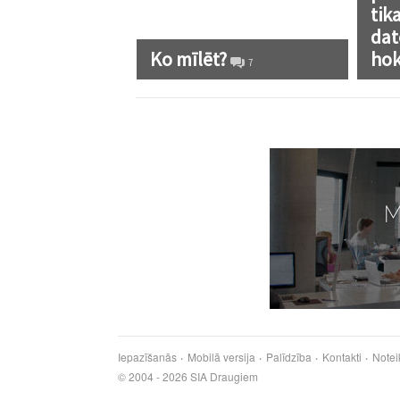
tik
dat
Ko mīlēt?
hok
7
Iepazīšanās
Mobilā versija
Palīdzība
Kontakti
Notei
© 2004 - 2026 SIA Draugiem