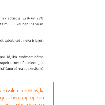
 liek attiecīgi 27% un 23%
zīmi 9. Tikai nepilns viens
 labāki tēti, nekā ir bijuši
mai. Jā, līdz zināmam bērna
erapeite Inese Putniece.
„Ja
aistīšanu bērna audzināšanā
ām valda stereotips, ka
ējošai bērna aprūpē un
nāšanā ir jābūt mammai