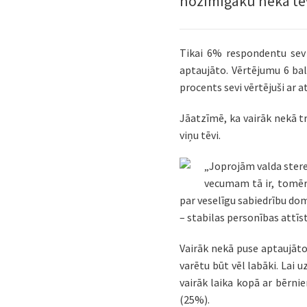
nozīmīgāku nekā tēv
Tikai 6% respondentu sev 
aptaujāto. Vērtējumu 6 bal
procents sevi vērtējuši ar a
Jāatzīmē, ka vairāk nekā tr
viņu tēvi.
„Joprojām valda stere
vecumam tā ir, tomēr
par veselīgu sabiedrību do
– stabilas personības attīst
Vairāk nekā puse aptaujāto v
varētu būt vēl labāki. Lai 
vairāk laika kopā ar bērni
(25%).