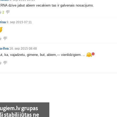
RNA dzive jabut abiem vecakiem tas ir galvenais nosacijums.
2
risa
9. sep 2015 07:11
ga-Ilva
16. sep 2015 08:48
ut, ka, vajadzetu, gimene, but, abiem,--- vienlidzigiem. ..
ugiem.lv grupas
ši stabili jūtas ne