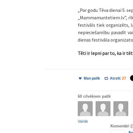
„Par godu Tēva dienai 5. s
„Mammamuntetiem.lv”, rīkoj
festivāls tiek organizēts, 
nepieciešamību pavadīt vai
dienas festivāla organiza
Tēti ir lepni par to, ka ir tēt
Man patīk
Atcelt:
27
60 cilvēkiem patīk
Vairāk
Komentāri
(
Ar