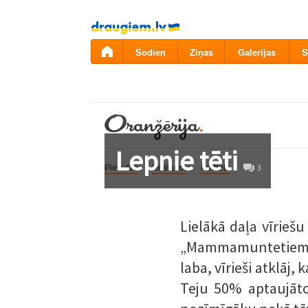
Pāriet
uz
saturu
Šodien
Ziņas
Galerijas
S
Lepnie tēti
Pieredze
Notikums
Portrets
3
Lielākā daļa vīriešu
„Mammamuntetiem.lv”
laba, vīrieši atklāj,
Teju 50% aptaujāto