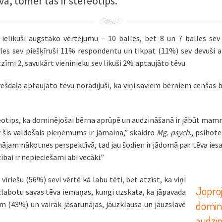
a, tomēr tas ir stereotips.
ielikuši augstāko vērtējumu – 10 balles, bet 8 un 7 balles sev
les sev piešķīruši 11% respondentu un tikpat (11%) sev devuši at
tzīmi 2, savukārt vieninieku sev likuši 2% aptaujāto tēvu.
ešdaļa aptaujāto tēvu norādījuši, ka viņi saviem bērniem cenšas būt
otips, ka dominējošai bērna aprūpē un audzināšanā ir jābūt mam
 šis valdošais pieņēmums ir jāmaina,” skaidro
Mg. psych
., psihot
mājam nākotnes perspektīvā, tad jau šodien ir jādomā par tēva ies
ībai ir nepieciešami abi vecāki.
”
īriešu (56%) sevi vērtē kā labu tēti, bet atzīst, ka viņi
Joproj
uzlabotu savas tēva iemaņas, kungi uzskata, ka jāpavada
domin
em (43%) un vairāk jāsarunājas, jāuzklausa un jāuzslavē
audzi