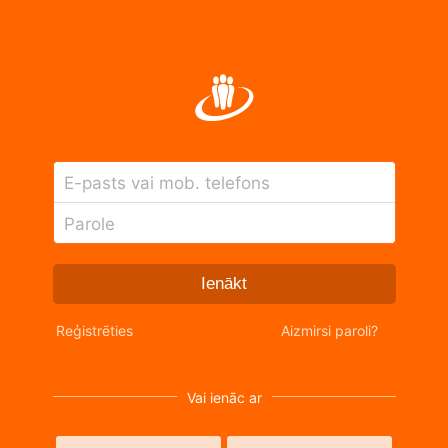
E-pasts vai mob. telefons
Parole
Ienākt
Reģistrēties
Aizmirsi paroli?
Vai ienāc ar